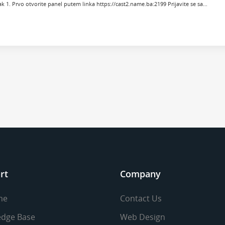
k 1. Prvo otvorite panel putem linka https://cast2.name.ba:2199 Prijavite se sa...
rt
Company
me
Contact Us
dge Base
Web Design