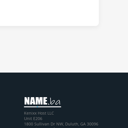
Kenixx Host LLC
Unit E206
1800 Sullivan Dr NW, Duluth, GA 30096