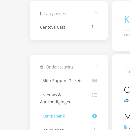
Categorieën
K
1
Centova Cast
Kla
Ondersteuning
Mijn Support Tickets
C
Nieuws &
Aankondigingen
M
Kennisbank
D