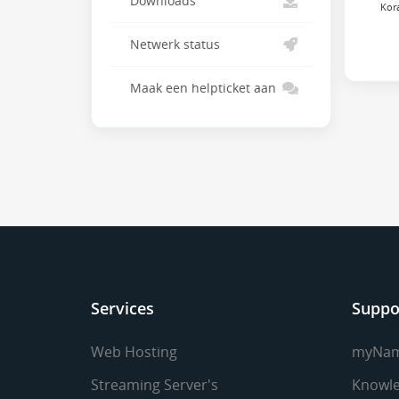
Downloads
Kora
Netwerk status
Maak een helpticket aan
Services
Suppo
Web Hosting
myNa
Streaming Server's
Knowle