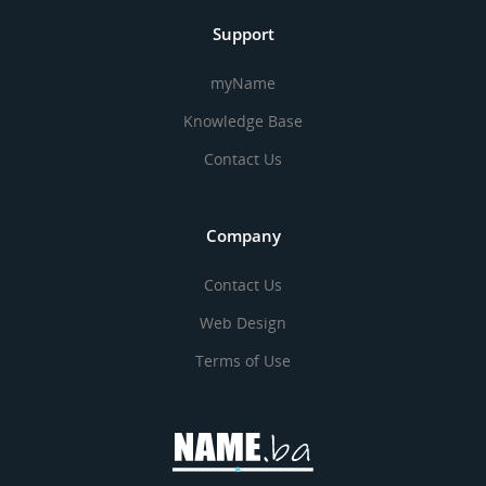
Support
myName
Knowledge Base
Contact Us
Company
Contact Us
Web Design
Terms of Use