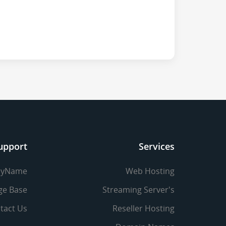
upport
Services
yName
Web Hosting
ge Base
Streaming Server's
tact Us
Reseller Hosting