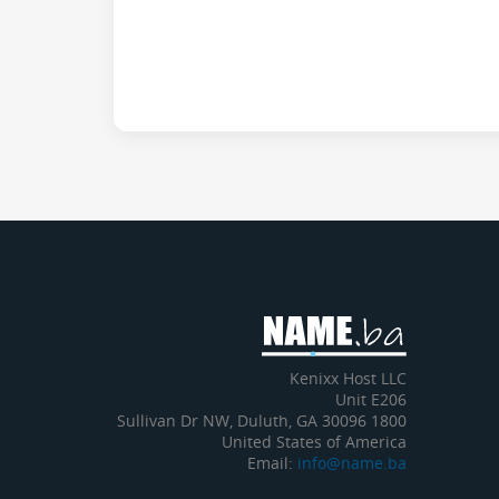
Kenixx Host LLC
Unit E206
1800 Sullivan Dr NW, Duluth, GA 30096
United States of America
Email:
info@name.ba