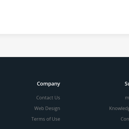
Company
S
Contact Us
m
Web Design
Knowled
Terms of Use
Con