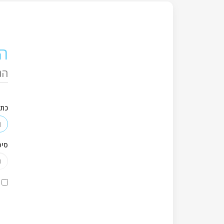
ה
הג
כתו
סי