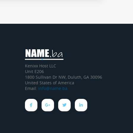
Kenixx Host LLC
Unit E206
1800 Sullivan Dr NW, Duluth, GA 30096
United States of America
Email:
info@name.ba