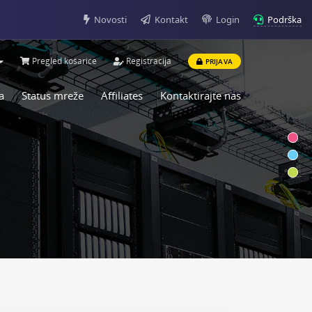
Podrška
Novosti
Kontakt
Login
Pregled košarice
Registracija
PRIJAVA
a
Status mreže
Affiliates
Kontaktirajte nas