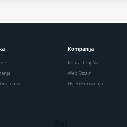
ka
Kompanija
me
Kontaktiraj Nas
nanja
Web Dizajn
irajte nas
Uvjeti Korištenja