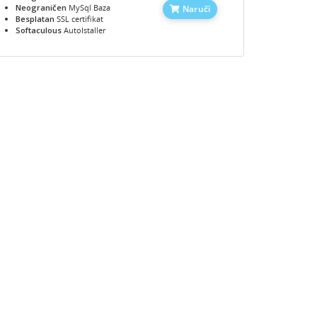
Neograničen
MySql Baza
Naruči
Besplatan
SSL certifikat
Softaculous
AutoIstaller