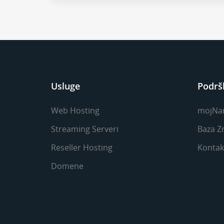
Usluge
Podrš
Web Hosting
mojNa
Streaming Serveri
Baza Z
Reseller Hosting
Kontakt
Domene