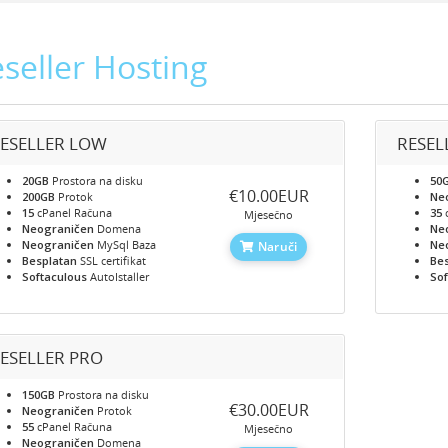
seller Hosting
ESELLER LOW
RESEL
20GB
Prostora na disku
50
‎€10.00EUR
200GB
Protok
Ne
15
cPanel Računa
35
Mjesečno
Neograničen
Domena
Ne
Neograničen
MySql Baza
Ne
Naruči
Besplatan
SSL certifikat
Be
Softaculous
AutoIstaller
Sof
ESELLER PRO
150GB
Prostora na disku
‎€30.00EUR
Neograničen
Protok
55
cPanel Računa
Mjesečno
Neograničen
Domena