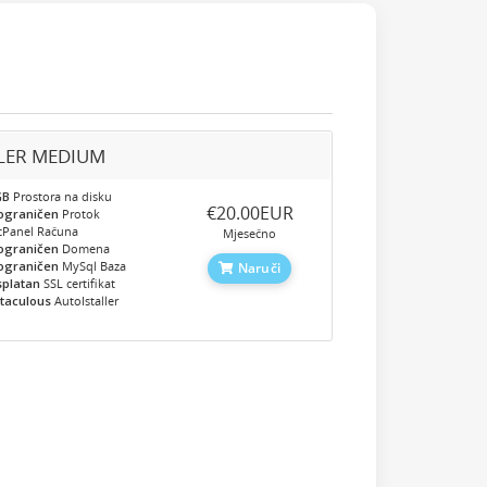
LER MEDIUM
GB
Prostora na disku
‎€20.00EUR
ograničen
Protok
cPanel Računa
Mjesečno
ograničen
Domena
ograničen
MySql Baza
Naruči
splatan
SSL certifikat
taculous
AutoIstaller