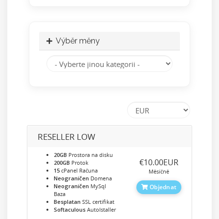
Výběr měny
RESELLER LOW
20GB
Prostora na disku
‎€10.00EUR
200GB
Protok
15
cPanel Računa
Měsíčně
Neograničen
Domena
Neograničen
MySql
Objednat
Baza
Besplatan
SSL certifikat
Softaculous
AutoIstaller