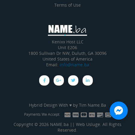
Terms of Use
Kenixx Host LLC
Unit E206
1800 Sullivan Dr NW, Duluth, GA 30096
United States of America
Email:
info@name.ba
Hybrid Design With ♥ by
Tim Name.Ba
Payments We Accept
Copyright © 2026 NAME.ba || Web Usluge. All Rights
Reserved.