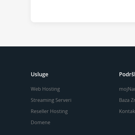
Usluge
Podrš
Web Hosting
mojNa
Streaming Serveri
Baza Z
Reseller Hosting
Kontakt
Domene