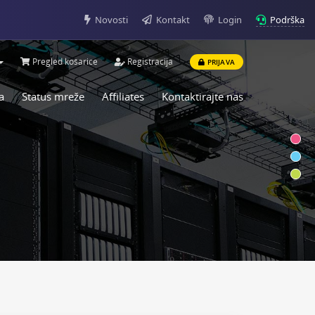
Podrška
Novosti
Kontakt
Login
Pregled košarice
Registracija
PRIJAVA
a
Status mreže
Affiliates
Kontaktirajte nas