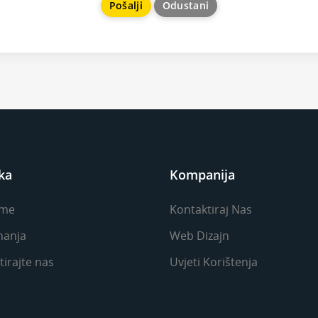
Odustani
ka
Kompanija
me
Kontaktiraj Nas
nanja
Web Dizajn
irajte nas
Uvjeti Korištenja