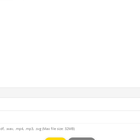
.pdf, .wav, .mp4, .mp3, .svg (Max file size: 32MB)