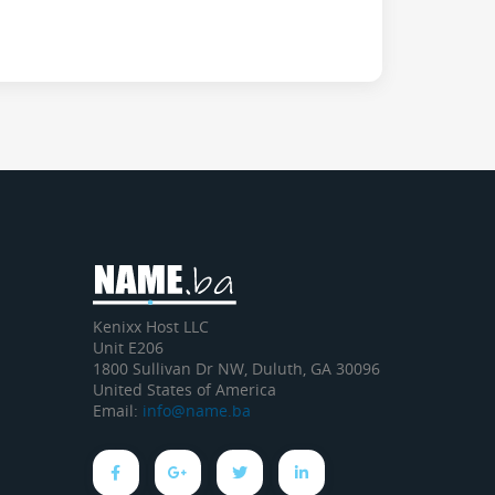
Kenixx Host LLC
Unit E206
1800 Sullivan Dr NW, Duluth, GA 30096
United States of America
Email:
info@name.ba